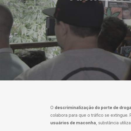
O
descriminalização do porte de drog
colabora para que o tráfico se extingue.
usuários de maconha
, substância utili