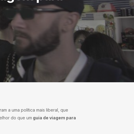
m a uma política mais liberal, que
melhor do que um
guia de viagem para