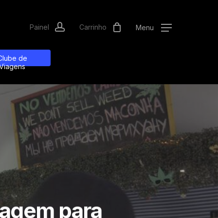
account
Menu
Clube de
Viagens
iagem para