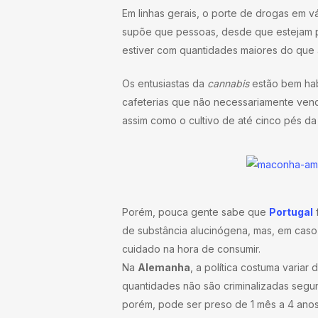
Em linhas gerais, o porte de drogas em v
supõe que pessoas, desde que estejam po
estiver com quantidades maiores do que a
Os entusiastas da
cannabis
estão bem ha
cafeterias que não necessariamente vend
assim como o cultivo de até cinco pés d
Porém, pouca gente sabe que
Portugal
f
de substância alucinógena, mas, em cas
cuidado na hora de consumir.
Na
Alemanha
, a política costuma varia
quantidades não são criminalizadas segu
porém, pode ser preso de 1 mês a 4 anos