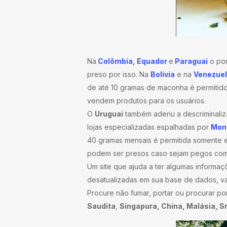
Na
Colômbia
,
Equador
e
Paraguai
o por
preso por isso. Na
Bolívia
e na
Venezue
de até 10 gramas de maconha é permitid
vendem produtos para os usuários.
O
Uruguai
também aderiu a descriminaliz
lojas especializadas espalhadas por
Mon
40 gramas mensais é permitida somente e
podem ser presos caso sejam pegos comp
Um site que ajuda a ter algumas informaç
desatualizadas em sua base de dados, vale
Procure não fumar, portar ou procurar p
Saudita
,
Singapura, China, Malásia, Sr