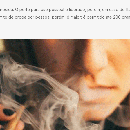
ecida. O porte para uso pessoal é liberado, porém, em caso de flag
imite de droga por pessoa, porém, é maior: é permitido até 200 gra