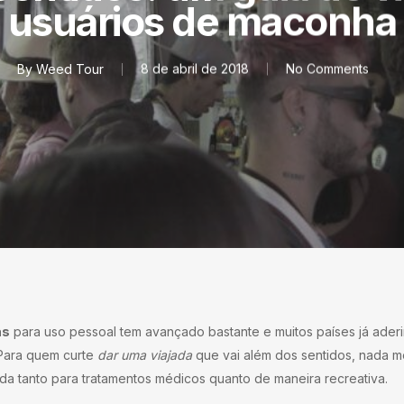
usuários de maconha
By
Weed Tour
8 de abril de 2018
No Comments
as
para uso pessoal tem avançado bastante e muitos países já aderira
 Para quem curte
dar uma viajada
que vai além dos sentidos, nada 
zada tanto para tratamentos médicos quanto de maneira recreativa.