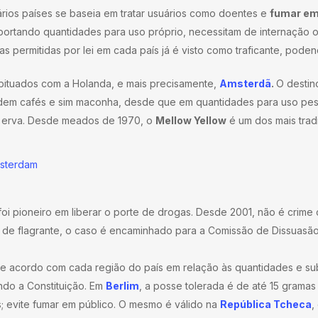
ários países se baseia em tratar usuários como doentes e
fumar em 
rtando quantidades para uso próprio, necessitam de internação o
s permitidas por lei em cada país já é visto como traficante, poden
bituados com a Holanda, e mais precisamente,
Amsterdã
.
O destin
em cafés e sim maconha, desde que em quantidades para uso pesso
a erva. Desde meados de 1970, o
Mellow Yellow
é um dos mais tradi
oi pioneiro em liberar o porte de drogas. Desde 2001, não é crime
o de flagrante, o caso é encaminhado para a Comissão de Dissuasã
r de acordo com cada região do país em relação às quantidades e s
ndo a Constituição. Em
Berlim
, a posse tolerada é de até 15 gram
; evite fumar em público. O mesmo é válido na
República Tcheca
,