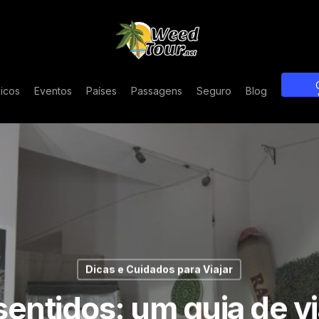
icos
Eventos
Países
Passagens
Seguro
Blog
Dicas e Cuidados para Viajar
sentidos: um guia de v