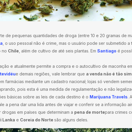
te de pequenas quantidades de droga (entre 10 e 20 gramas de ma
la
, o uso pessoal não é crime, mas o usuário pode ser submetido a 
o no
Chile
, além de cultivo de até seis plantas. Em
Santiago
é possí
ação e atualmente permite a compra e o autocultivo de maconha em 
tevidéu
e demais regiões, vale lembrar que
a venda não é tão si
m farmácias mediante um cadastro nacional; lojas só vendem sement
rando, pois esta é uma medida de regulamentação e não legalizaç
ões básicas sobre as leis de cada destino é o
Marijuana Travels
. 
 a pena dar uma lida antes de viajar e conferir se a informação ain
or drogas em países que determinam a
pena de morte
para crimes 
i Lanka
e
Coreia do Norte
são alguns deles.