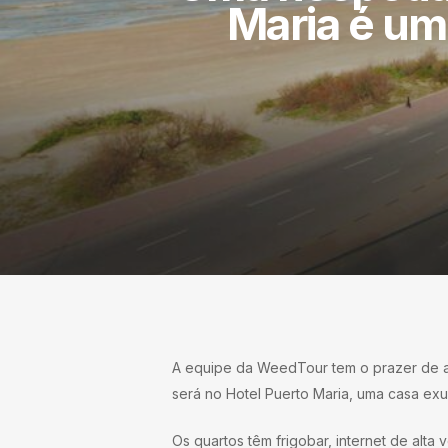
Maria é um
A equipe da WeedTour tem o prazer de a
será no Hotel Puerto Maria, uma casa ex
Os quartos têm frigobar, internet de alt