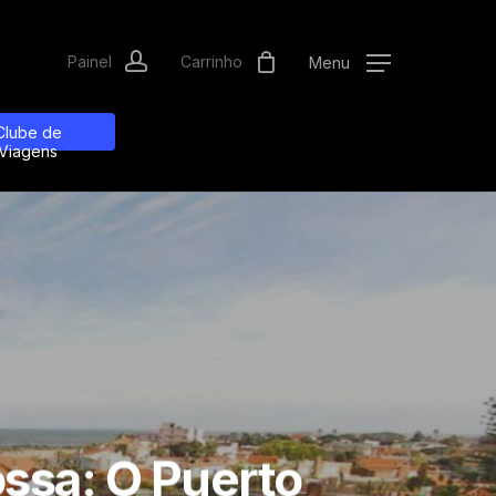
account
Menu
Clube de
Viagens
ssa: O Puerto