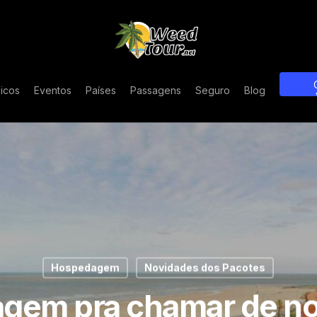
icos
Eventos
Países
Passagens
Seguro
Blog
Hospedagem
Novidades dos Pacotes
em pra chamar de no