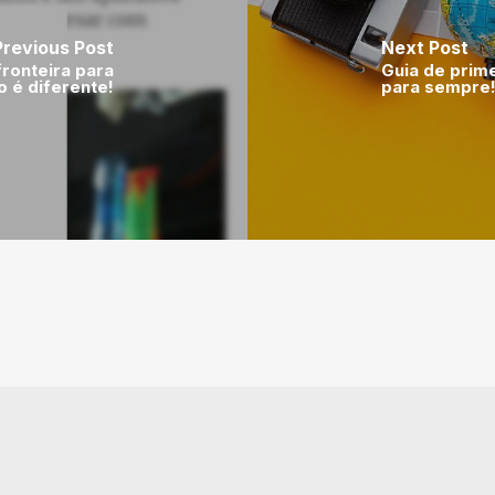
Previous Post
Next Post
ronteira para
Guia de prime
 é diferente!
para sempre