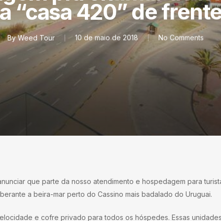
a “casa 420” de frente
By
Weed Tour
10 de maio de 2018
No Comments
nunciar que parte da nosso atendimento e hospedagem para turist
uberante a beira-mar perto do Cassino mais badalado do Uruguai.
a velocidade e cofre privado para todos os hóspedes. Essas unidade